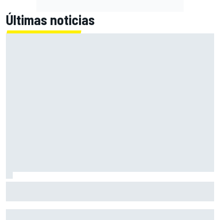
Últimas noticias
En marcha el sorteo de Ducati y Marc Márquez