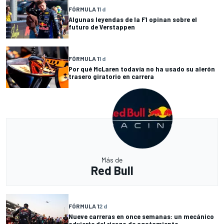
FÓRMULA 1
1 d
Algunas leyendas de la F1 opinan sobre el
futuro de Verstappen
FÓRMULA 1
1 d
Por qué McLaren todavía no ha usado su alerón
trasero giratorio en carrera
Más de
Red Bull
FÓRMULA 1
2 d
Nueve carreras en once semanas: un mecánico
advierte del riesgo de agotamiento