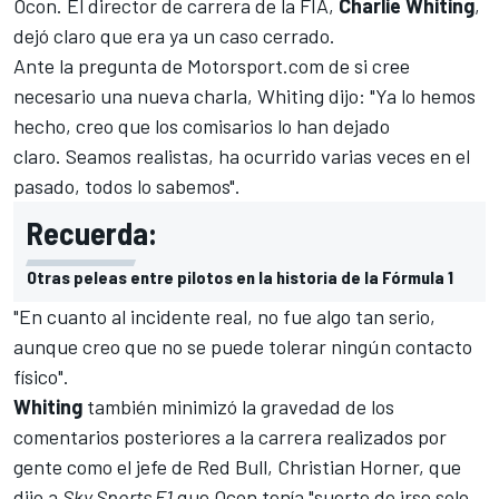
Ocon. El director de carrera de la FIA,
Charlie Whiting
,
dejó claro que era ya un caso cerrado.
Ante la pregunta de
Motorsport.com
de si cree
necesario una nueva charla, Whiting dijo: "Ya lo hemos
hecho, creo que los comisarios lo han dejado
claro. Seamos realistas, ha ocurrido varias veces en el
pasado, todos lo sabemos".
Recuerda:
Otras peleas entre pilotos en la historia de la Fórmula 1
"En cuanto al incidente real, no fue algo tan serio,
aunque creo que no se puede tolerar ningún contacto
físico".
Whiting
también minimizó la gravedad de los
comentarios posteriores a la carrera realizados por
gente como el jefe de Red Bull,
Christian Horner, que
dijo a
Sky Sports F1
que Ocon tenía "suerte
de irse solo