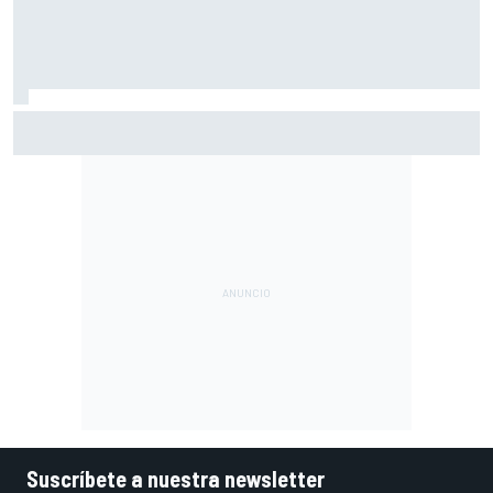
Pérez se pone nota tras su regreso a la F1: "Estoy cerca
del 10"
Suscríbete a nuestra newsletter