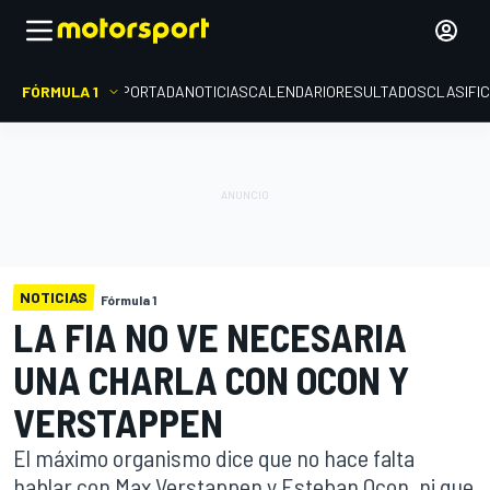
FÓRMULA 1
PORTADA
NOTICIAS
CALENDARIO
RESULTADOS
CLASIFI
NOTICIAS
Fórmula 1
LA FIA NO VE NECESARIA
UNA CHARLA CON OCON Y
VERSTAPPEN
El máximo organismo dice que no hace falta
hablar con Max Verstappen y Esteban Ocon, ni que