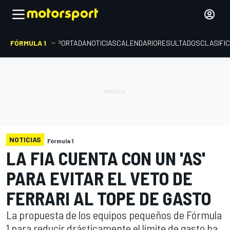
FÓRMULA 1
PORTADA
NOTICIAS
CALENDARIO
RESULTADOS
CLASIFI
NOTICIAS
Fórmula 1
LA FIA CUENTA CON UN 'AS'
PARA EVITAR EL VETO DE
FERRARI AL TOPE DE GASTO
La propuesta de los equipos pequeños de Fórmula
1 para reducir drásticamente el límite de gasto ha