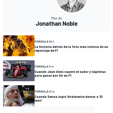
Más de
Jonathan Noble
FÓRMULA 1
8 d
La historia detrás de la foto más icónica de un
repostaje de F1
FÓRMULA 1
1 m
Cuando Jean Alesi superó el sudor y lágrimas
para ganar por fin en F1
FÓRMULA 1
2 m
Cuando Senna logró finalmente domar a 'El
león'