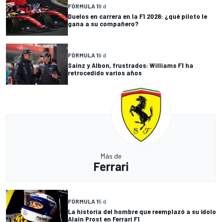
FÓRMULA 1
8 d
Duelos en carrera en la F1 2026: ¿qué piloto le
gana a su compañero?
FÓRMULA 1
9 d
Sainz y Albon, frustrados: Williams F1 ha
retrocedido varios años
Más de
Ferrari
FÓRMULA 1
5 d
La historia del hombre que reemplazó a su ídolo
Alain Prost en Ferrari F1