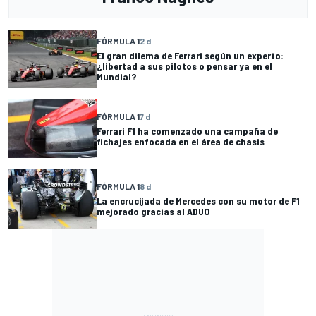
FÓRMULA 1
2 d
El gran dilema de Ferrari según un experto:
¿libertad a sus pilotos o pensar ya en el
Mundial?
FÓRMULA 1
7 d
Ferrari F1 ha comenzado una campaña de
fichajes enfocada en el área de chasis
FÓRMULA 1
8 d
La encrucijada de Mercedes con su motor de F1
mejorado gracias al ADUO