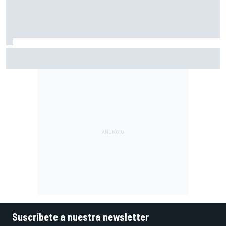
Así queda el Mundial de MotoGP 2026 tras Silverstone:
puntos y posiciones
Suscríbete a nuestra newsletter