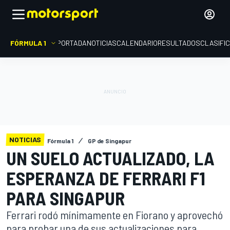
FÓRMULA 1
PORTADA
NOTICIAS
CALENDARIO
RESULTADOS
CLASIFI
NOTICIAS
Fórmula 1
GP de Singapur
UN SUELO ACTUALIZADO, LA
ESPERANZA DE FERRARI F1
PARA SINGAPUR
Ferrari rodó mínimamente en Fiorano y aprovechó
para probar una de sus actualizaciones para