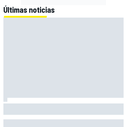
Últimas noticias
Martín: "No quiero sentirme líder, ahora no tiene valor; lo
importante es serlo al final del año"