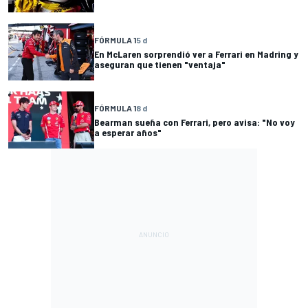
FÓRMULA 1
5 d
En McLaren sorprendió ver a Ferrari en Madring y
aseguran que tienen "ventaja"
FÓRMULA 1
8 d
Bearman sueña con Ferrari, pero avisa: "No voy
a esperar años"