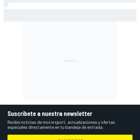
Por qué los progresos "no satisfacen" a Red Bull hasta
darle a Verstappen un coche ganador
Suscríbete a nuestra newsletter
Recibe noticias de motorsport, actualizaciones y ofertas
especiales directamente en tu bandeja de entrada.