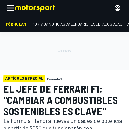
FÓRMULA 1
PORTADA
NOTICIAS
CALENDARIO
RESULTADOS
CLASIFI
ARTÍCULO ESPECIAL
Fórmula 1
EL JEFE DE FERRARI F1:
"CAMBIAR A COMBUSTIBLES
SOSTENIBLES ES CLAVE"
La Fórmula 1 tendrá nuevas unidades de potencia
a partir de 2025 que funcionarán con