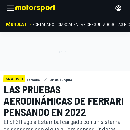
FÓRMULA 1
PORTADA
NOTICIAS
CALENDARIO
RESULTADOS
CLASIFI
ANÁLISIS
Fórmula 1
GP de Turquía
LAS PRUEBAS
AERODINÁMICAS DE FERRARI
PENSANDO EN 2022
El SF21 llegó a Estambul cargado con un sistema
de sensores con el que quiere conseguir datos