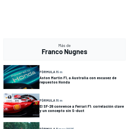
Más de
Franco Nugnes
FÓRMULA 1
5 m
Aston Martin F1, a Australia con escasez de
repuestos Honda
FÓRMULA 1
5 m
El SF-26 convence a Ferrari F1: correlación clave
y un concepto sin S-duct
FÓRMULA 1
1 may 2025