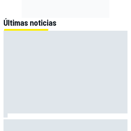
Últimas noticias
Bagnaia: "Este año no sé todo sobre mi moto, entro en
pista y simplemente piloto lo que tengo"