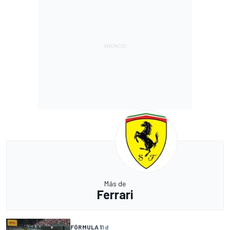
Más de
Ferrari
FÓRMULA 1
1 d