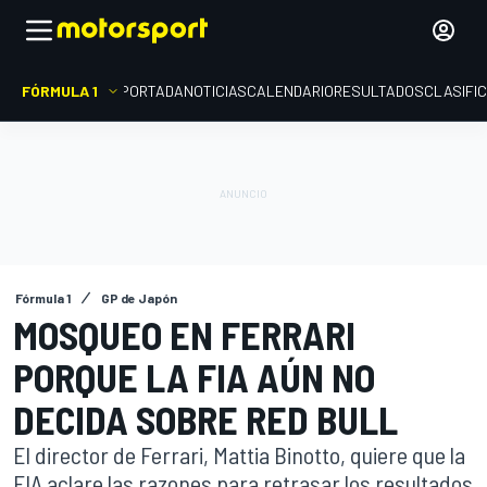
FÓRMULA 1
PORTADA
NOTICIAS
CALENDARIO
RESULTADOS
CLASIFI
Fórmula 1
GP de Japón
MOSQUEO EN FERRARI
PORQUE LA FIA AÚN NO
DECIDA SOBRE RED BULL
El director de Ferrari, Mattia Binotto, quiere que la
FIA aclare las razones para retrasar los resultados