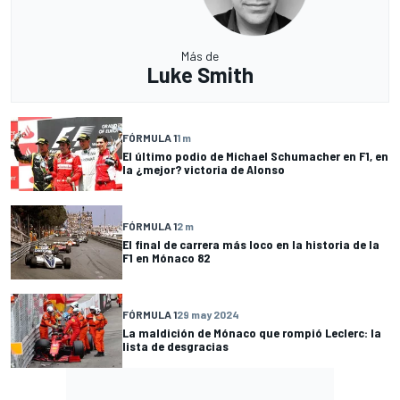
Más de
Luke Smith
FÓRMULA 1
1 m
El último podio de Michael Schumacher en F1, en
la ¿mejor? victoria de Alonso
FÓRMULA 1
2 m
El final de carrera más loco en la historia de la
F1 en Mónaco 82
FÓRMULA 1
29 may 2024
La maldición de Mónaco que rompió Leclerc: la
lista de desgracias