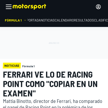
FÓRMULA 1
PORTADA
NOTICIAS
CALENDARIO
RESULTADOS
CLASIFI
NOTICIAS
Fórmula 1
FERRARI VE LO DE RACING
POINT COMO "COPIAR EN UN
EXAMEN"
Mattia Binotto, director de Ferrari, ha comparado
el papel de Racing Point en la polémica de los