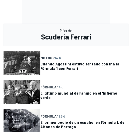
Más de
Scuderia Ferrari
MOTOGP
14 h
Cuando Agostini estuvo tentado con ir a la
Fórmula 1 con Ferrari
FÓRMULA 1
4 d
El último mundial de Fangio en el 'Infierno
verde'
FÓRMULA 1
25 d
El primer podio de un español en Fórmula 1, de
Alfonso de Portago