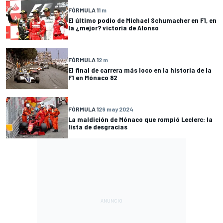
FÓRMULA 1
1 m
El último podio de Michael Schumacher en F1, en
la ¿mejor? victoria de Alonso
FÓRMULA 1
2 m
El final de carrera más loco en la historia de la
F1 en Mónaco 82
FÓRMULA 1
29 may 2024
La maldición de Mónaco que rompió Leclerc: la
lista de desgracias