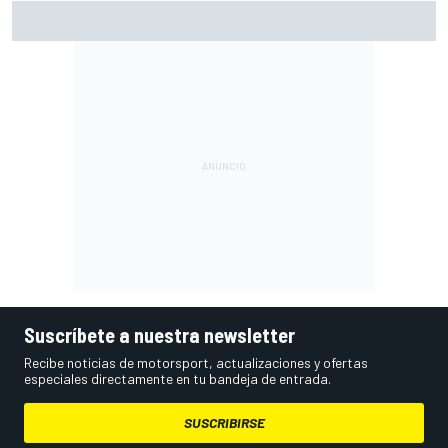
Pérez se pone nota tras su regreso a la F1: "Estoy cerca
del 10"
Suscríbete a nuestra newsletter
Recibe noticias de motorsport, actualizaciones y ofertas
especiales directamente en tu bandeja de entrada.
SUSCRIBIRSE