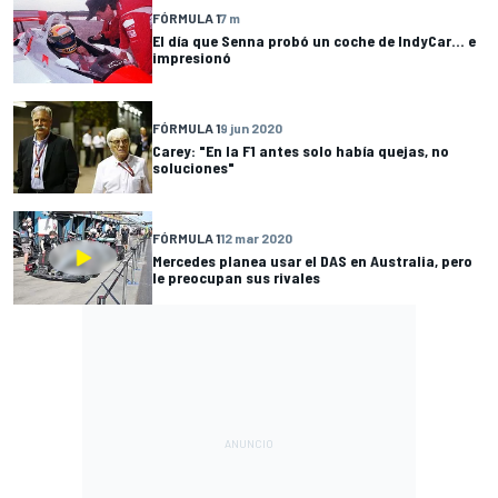
FÓRMULA 1
7 m
El día que Senna probó un coche de IndyCar... e
impresionó
FÓRMULA 1
9 jun 2020
Carey: "En la F1 antes solo había quejas, no
soluciones"
FÓRMULA 1
12 mar 2020
Mercedes planea usar el DAS en Australia, pero
le preocupan sus rivales