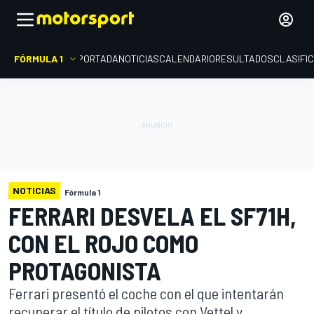
FÓRMULA 1
PORTADA
NOTICIAS
CALENDARIO
RESULTADOS
CLASIFI
NOTICIAS
Fórmula 1
FERRARI DESVELA EL SF71H,
CON EL ROJO COMO
PROTAGONISTA
Ferrari presentó el coche con el que intentarán
recuperar el título de pilotos con Vettel y