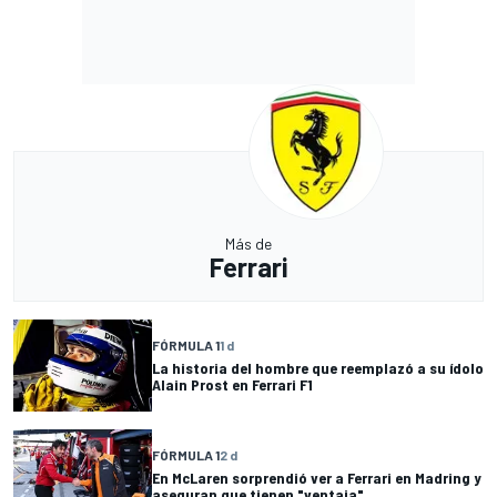
Más de
Ferrari
FÓRMULA 1
1 d
La historia del hombre que reemplazó a su ídolo
Alain Prost en Ferrari F1
FÓRMULA 1
2 d
En McLaren sorprendió ver a Ferrari en Madring y
aseguran que tienen "ventaja"