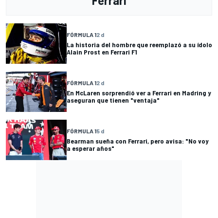
Ferrari
FÓRMULA 1
2 d
La historia del hombre que reemplazó a su ídolo
Alain Prost en Ferrari F1
FÓRMULA 1
2 d
En McLaren sorprendió ver a Ferrari en Madring y
aseguran que tienen "ventaja"
FÓRMULA 1
5 d
Bearman sueña con Ferrari, pero avisa: "No voy
a esperar años"