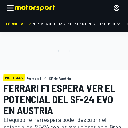
FÓRMULA 1
PORTADA
NOTICIAS
CALENDARIO
RESULTADOS
CLASIFI
NOTICIAS
Fórmula 1
GP de Austria
FERRARI F1 ESPERA VER EL
POTENCIAL DEL SF-24 EVO
EN AUSTRIA
El equipo Ferrari espera poder descubrir el
potencial del SF-24 con las evoluciones en el Gran