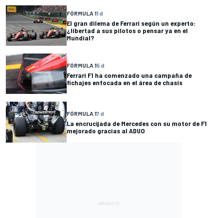
FÓRMULA 1
1 d
El gran dilema de Ferrari según un experto:
¿libertad a sus pilotos o pensar ya en el
Mundial?
FÓRMULA 1
5 d
Ferrari F1 ha comenzado una campaña de
fichajes enfocada en el área de chasis
FÓRMULA 1
7 d
La encrucijada de Mercedes con su motor de F1
mejorado gracias al ADUO