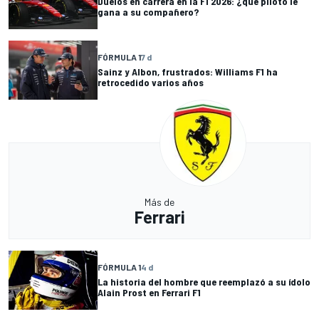
Duelos en carrera en la F1 2026: ¿qué piloto le
gana a su compañero?
FÓRMULA 1
7 d
Sainz y Albon, frustrados: Williams F1 ha
retrocedido varios años
Más de
Ferrari
FÓRMULA 1
4 d
La historia del hombre que reemplazó a su ídolo
Alain Prost en Ferrari F1