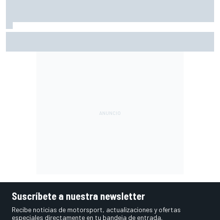
Fittipaldi explica por qué el duelo entre Antonelli y Russell
es bueno para la F1
Suscríbete a nuestra newsletter
Recibe noticias de motorsport, actualizaciones y ofertas
especiales directamente en tu bandeja de entrada.