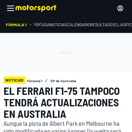
FÓRMULA 1
PORTADA
NOTICIAS
CALENDARIO
RESULTADOS
CLASIFI
NOTICIAS
Fórmula 1
GP de Australia
EL FERRARI F1-75 TAMPOCO
TENDRÁ ACTUALIZACIONES
EN AUSTRALIA
Aunque la pista de Albert Park en Melbourne ha
sido modificada en varios lugares (la vuelta será