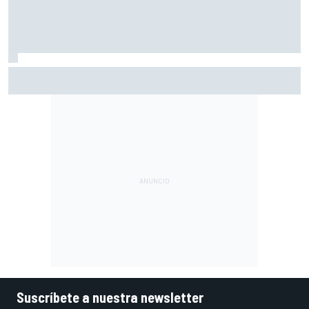
Bezzecchi: "Cuando Martín me ha pasado yo ya estaba
acabado; al fallar Alex Márquez me he revitalizado"
Suscríbete a nuestra newsletter