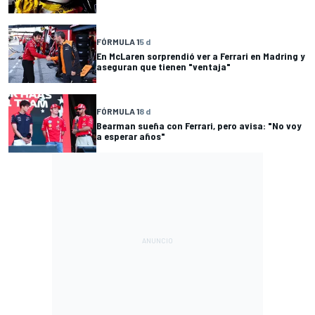
FÓRMULA 1
5 d
En McLaren sorprendió ver a Ferrari en Madring y
aseguran que tienen "ventaja"
FÓRMULA 1
8 d
Bearman sueña con Ferrari, pero avisa: "No voy
a esperar años"