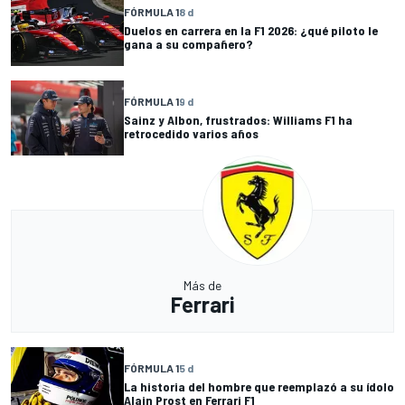
FÓRMULA 1
8 d
Duelos en carrera en la F1 2026: ¿qué piloto le
gana a su compañero?
FÓRMULA 1
9 d
Sainz y Albon, frustrados: Williams F1 ha
retrocedido varios años
Más de
Ferrari
FÓRMULA 1
5 d
La historia del hombre que reemplazó a su ídolo
Alain Prost en Ferrari F1