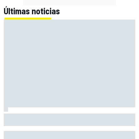
Últimas noticias
Ogura: "La forma de abordar la carrera ha sido incorrecta
en esta ocasión".