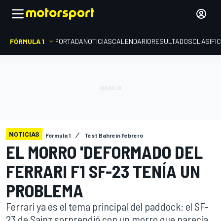
FÓRMULA 1
PORTADA
NOTICIAS
CALENDARIO
RESULTADOS
CLASIFI
NOTICIAS
Fórmula 1
Test Bahrein febrero
EL MORRO 'DEFORMADO DEL
FERRARI F1 SF-23 TENÍA UN
PROBLEMA
Ferrari ya es el tema principal del paddock: el SF-
23 de Sainz sorprendió con un morro que parecía