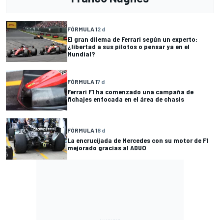
FÓRMULA 1
2 d
El gran dilema de Ferrari según un experto:
¿libertad a sus pilotos o pensar ya en el
Mundial?
FÓRMULA 1
7 d
Ferrari F1 ha comenzado una campaña de
fichajes enfocada en el área de chasis
FÓRMULA 1
8 d
La encrucijada de Mercedes con su motor de F1
mejorado gracias al ADUO