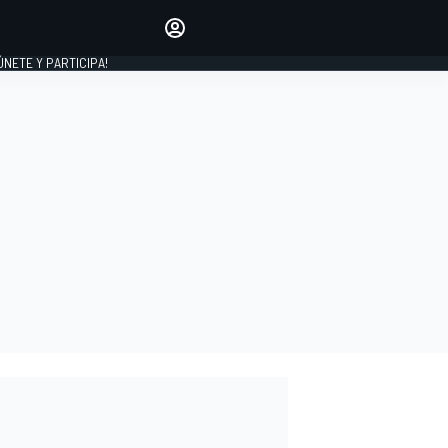
Haz que tu voz se escuche
comentando los artículos
 ÚNETE Y PARTICIPA!
INICIAR SESIÓN
EDICIÓN
ESPAÑA