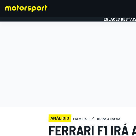
ENLACES DESTAC
FÓRMULA 1
MOTOG
ANÁLISIS
Fórmula 1
GP de Austria
FERRARI F1 IRÁ