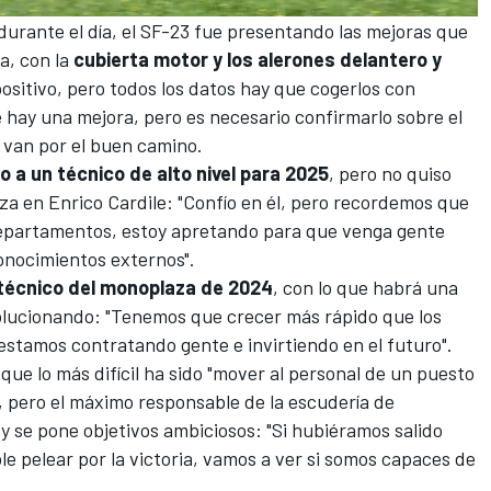
 durante el día, el SF-23 fue presentando las mejoras que
ia
, con la
cubierta motor y los alerones delantero y
 positivo, pero todos los datos hay que cogerlos con
 hay una mejora, pero es necesario confirmarlo sobre el
 van por el buen camino.
 a un técnico de alto nivel para 2025
, pero no quiso
a en Enrico Cardile: "Confío en él, pero recordemos que
departamentos, estoy apretando para que venga gente
onocimientos externos".
or técnico del monoplaza de 2024
, con lo que habrá una
olucionando: "Tenemos que crecer más rápido que los
 estamos contratando gente e invirtiendo en el futuro".
 que lo más difícil ha sido "mover al personal de un puesto
", pero el máximo responsable de la escudería de
 y se pone objetivos ambiciosos: "Si hubiéramos salido
le pelear por la victoria, vamos a ver si somos capaces de