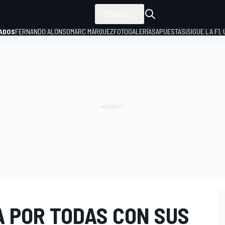
TODOS
ADOS
FERNANDO ALONSO
MARC MÁRQUEZ
FOTOGALERÍAS
APUESTAS
¡SIGUE LA F1,
P
 A POR TODAS CON SUS