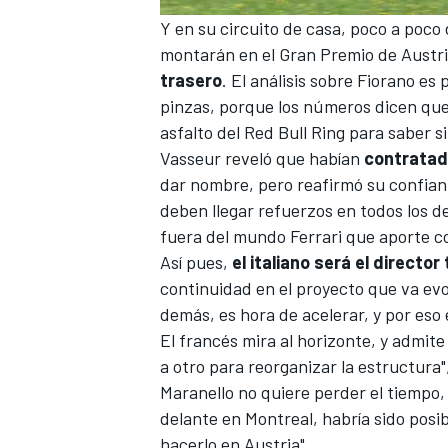
Y en su circuito de casa, poco a poco
montarán en el
Gran Premio de Austr
trasero
. El análisis sobre Fiorano es
pinzas, porque los números dicen que
asfalto del
Red Bull Ring
para saber si
Vasseur reveló que habían
contratado
dar nombre, pero reafirmó su confianz
deben llegar refuerzos en todos los 
fuera del mundo Ferrari que aporte c
Así pues,
el italiano será el direct
continuidad en el proyecto que va ev
demás, es hora de acelerar, y por eso
El francés mira al horizonte, y admite
a otro para reorganizar la estructura
Maranello no quiere perder el tiempo,
delante en Montreal, habría sido posib
hacerlo en Austria".