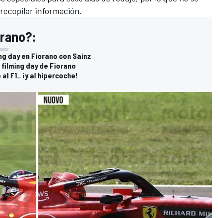
recopilar información.
orano?:
ng day en Fiorano con Sainz
 filming day de Fiorano
l F1.. ¡y al hipercoche!