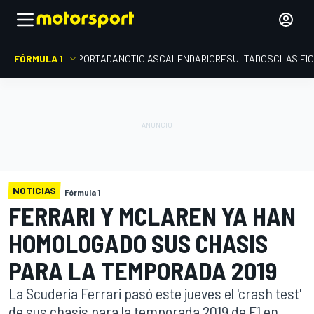
FÓRMULA 1
PORTADA
NOTICIAS
CALENDARIO
RESULTADOS
CLASIFI
NOTICIAS
Fórmula 1
FERRARI Y MCLAREN YA HAN
HOMOLOGADO SUS CHASIS
PARA LA TEMPORADA 2019
La Scuderia Ferrari pasó este jueves el 'crash test'
de sus chasis para la temporada 2019 de F1 en