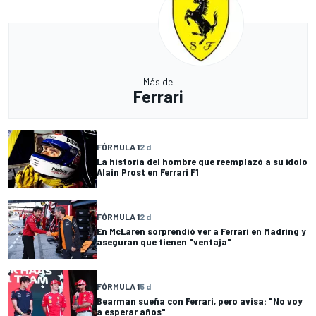
Más de
Ferrari
FÓRMULA 1
2 d
La historia del hombre que reemplazó a su ídolo
Alain Prost en Ferrari F1
FÓRMULA 1
2 d
En McLaren sorprendió ver a Ferrari en Madring y
aseguran que tienen "ventaja"
FÓRMULA 1
5 d
Bearman sueña con Ferrari, pero avisa: "No voy
a esperar años"