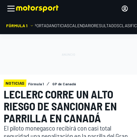
FÓRMULA 1
PORTADA
NOTICIAS
CALENDARIO
RESULTADOS
CLASIFI
NOTICIAS
Fórmula 1
GP de Canadá
LECLERC CORRE UN ALTO
RIESGO DE SANCIONAR EN
PARRILLA EN CANADÁ
El piloto monegasco recibirá con casi total
seguridad una penalización en la parrilla del Gran