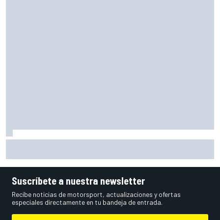
Vowles defiende el proyecto de Williams pese a sus pobres
resultados en 2026
Suscríbete a nuestra newsletter
Recibe noticias de motorsport, actualizaciones y ofertas
especiales directamente en tu bandeja de entrada.