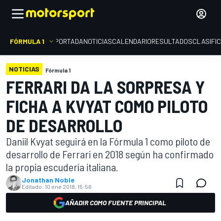
FÓRMULA 1
PORTADA
NOTICIAS
CALENDARIO
RESULTADOS
CLASIFI
NOTICIAS
Fórmula 1
FERRARI DA LA SORPRESA Y
FICHA A KVYAT COMO PILOTO
DE DESARROLLO
Daniil Kvyat seguirá en la Fórmula 1 como piloto de
desarrollo de Ferrari en 2018 según ha confirmado
la propia escudería italiana.
Jonathan Noble
Editado:
10 ene 2018, 15:56
AÑADIR COMO FUENTE PRINCIPAL