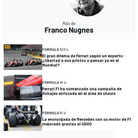
Más de
Franco Nugnes
FÓRMULA 1
23 h
El gran dilema de Ferrari según un experto:
¿libertad a sus pilotos o pensar ya en el
Mundial?
FÓRMULA 1
5 d
Ferrari F1 ha comenzado una campaña de
fichajes enfocada en el área de chasis
FÓRMULA 1
7 d
La encrucijada de Mercedes con su motor de F1
mejorado gracias al ADUO