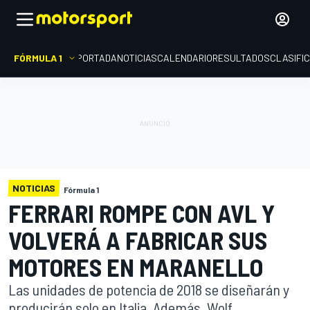
FÓRMULA 1
PORTADA
NOTICIAS
CALENDARIO
RESULTADOS
CLASIFI
NOTICIAS
Fórmula 1
FERRARI ROMPE CON AVL Y
VOLVERÁ A FABRICAR SUS
MOTORES EN MARANELLO
Las unidades de potencia de 2018 se diseñarán y
producirán solo en Italia. Además, Wolf