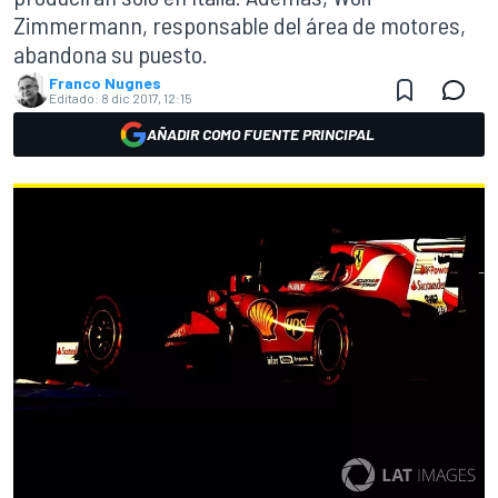
Zimmermann, responsable del área de motores,
abandona su puesto.
Franco Nugnes
Editado:
8 dic 2017, 12:15
AÑADIR COMO FUENTE PRINCIPAL