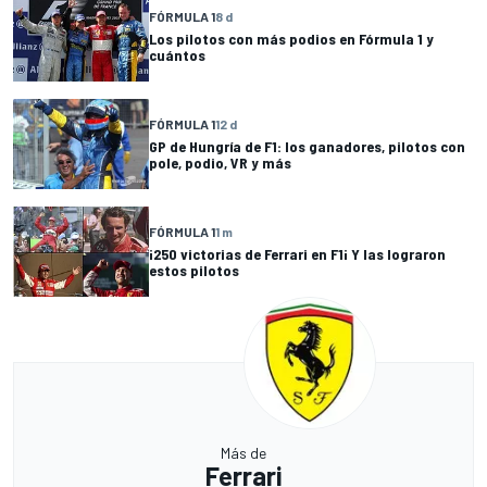
FÓRMULA 1
8 d
Los pilotos con más podios en Fórmula 1 y
cuántos
FÓRMULA 1
12 d
GP de Hungría de F1: los ganadores, pilotos con
pole, podio, VR y más
FÓRMULA 1
1 m
¡250 victorias de Ferrari en F1¡ Y las lograron
estos pilotos
Más de
Ferrari