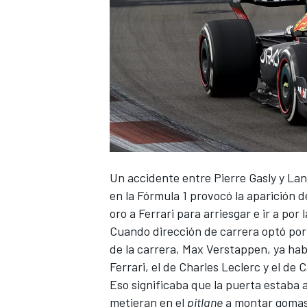
Un accidente entre
Pierre Gasly
y
Lan
en la
Fórmula 1
provocó la aparición d
oro a
Ferrari
para arriesgar e ir a por l
Cuando dirección de carrera optó por s
de la carrera,
Max Verstappen
, ya ha
Ferrari, el de
Charles Leclerc
y el de
C
Eso significaba que la puerta estaba a
metieran en el
pitlane
a montar gomas 