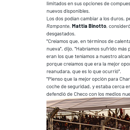
limitados en sus opciones de compues
nuevos disponibles.
Los dos podían cambiar a los duros, p
Rampante
,
Mattia Binotto
, consider
desgastados.
"Creíamos que, en términos de calent
nueva", dijo. "Habríamos sufrido más 
eran los que teníamos a nuestro alcan
porque creíamos que era la mejor opo
reanudara, que es lo que ocurrió".
MÁS CATEGORÍAS
"Pienso que la mejor opción para Char
coche de seguridad, y estaba cerca e
defendió de Checo con los medios nuev