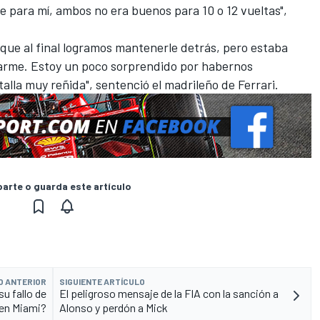
 para mí, ambos no era buenos para 10 o 12 vueltas",
rque al final logramos mantenerle detrás, pero estaba
asarme. Estoy un poco sorprendido por habernos
alla muy reñida", sentenció el madrileño de Ferrari.
rte o guarda este artículo
O ANTERIOR
SIGUIENTE ARTÍCULO
u fallo de
El peligroso mensaje de la FIA con la sanción a
en Miami?
Alonso y perdón a Mick