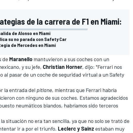
ategias de la carrera de F1 en Miami:
 salida de Alonso en Miami
lica su no parada con Safety Car
ategia de Mercedes en Miami
os de
Maranello
mantuvieron a sus coches con un
exicano, y su jefe,
Christian Horner
, dijo: "Ferrari nos
o al pasar de un coche de seguridad virtual a un Safety
r la entrada del
pitlane
, mientras que Ferrari habría
 hicieron con ninguno de sus coches. Estamos agradecidos
n puesto neumáticos blandos, habríamos sido terceros
la situación no era tan sencilla, ya que no solo se trató de
entar ir a por el triunfo.
Leclerc y Sainz
estaban muy