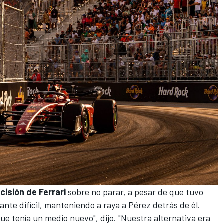
cisión de Ferrari
sobre no parar, a pesar de que tuvo
nte difícil, manteniendo a raya a Pérez detrás de él.
ue tenía un medio nuevo", dijo. "Nuestra alternativa era