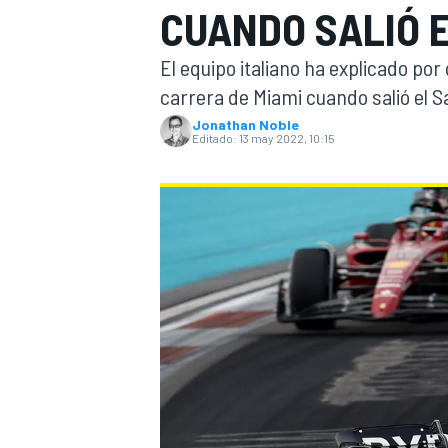
CUANDO SALIÓ E
INDYCAR
WRC
El equipo italiano ha explicado po
carrera de Miami cuando salió el Saf
Jonathan Noble
Editado:
13 may 2022, 10:15
WEC
FÓRMULA E