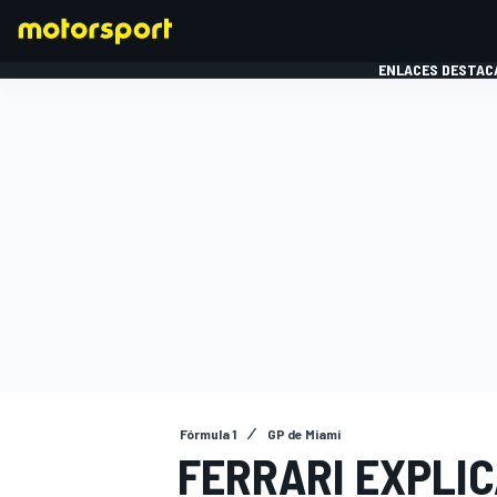
ENLACES DESTAC
FÓRMULA 1
MOTOG
Fórmula 1
GP de Miami
FERRARI EXPLIC