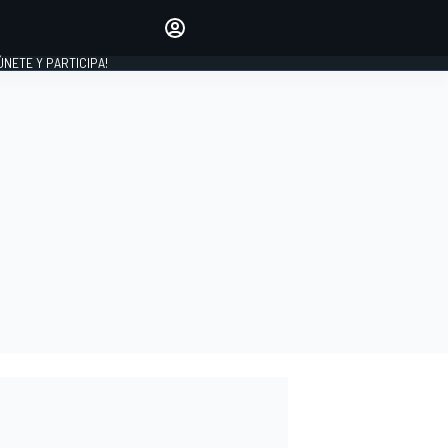
Haz que tu voz se escuche
comentando los artículos
 ÚNETE Y PARTICIPA!
INICIAR SESIÓN
EDICIÓN
ESPAÑA