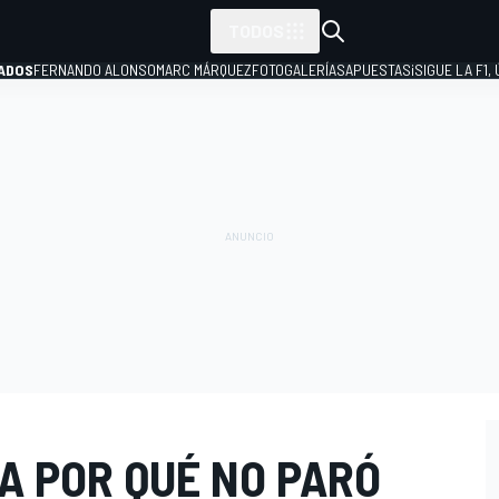
TODOS
ADOS
FERNANDO ALONSO
MARC MÁRQUEZ
FOTOGALERÍAS
APUESTAS
¡SIGUE LA F1,
P
A POR QUÉ NO PARÓ