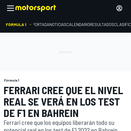
FÓRMULA 1
PORTADA
NOTICIAS
CALENDARIO
RESULTADOS
CLASIFI
Fórmula 1
FERRARI CREE QUE EL NIVEL
REAL SE VERÁ EN LOS TEST
DE F1 EN BAHREIN
Ferrari cree que los equipos liberarán todo su
potencial real en los test de F1 2022 en Bahrein