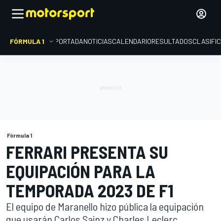
FÓRMULA 1
PORTADA
NOTICIAS
CALENDARIO
RESULTADOS
CLASIFI
Fórmula 1
FERRARI PRESENTA SU
EQUIPACIÓN PARA LA
TEMPORADA 2023 DE F1
El equipo de Maranello hizo pública la equipación
que usarán Carlos Sainz y Charles Leclerc,