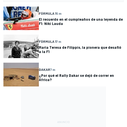
FÓRMULA 1
5 m
El recuerdo en el cumpleaños de una leyenda de
F1: Niki Lauda
FÓRMULA 1
7 m
Maria Teresa de Filippis, la pionera que desafió
a la F1
DAKAR
7 m
¿Por qué el Rally Dakar se dejó de correr en
África?