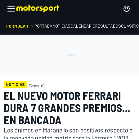
FÓRMULA 1
PORTADA
NOTICIAS
CALENDARIO
RESULTADOS
CLASIFI
NOTICIAS
Fórmula 1
EL NUEVO MOTOR FERRARI
DURA 7 GRANDES PREMIOS...
EN BANCADA
Los ánimos en Maranello son positivos respecto a
la renovada unidad motriz para la Fórmula 1 2018