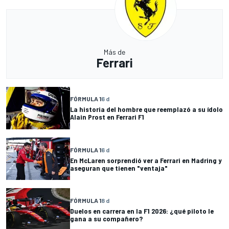
Más de
Ferrari
FÓRMULA 1
6 d
La historia del hombre que reemplazó a su ídolo
Alain Prost en Ferrari F1
FÓRMULA 1
6 d
En McLaren sorprendió ver a Ferrari en Madring y
aseguran que tienen "ventaja"
FÓRMULA 1
8 d
Duelos en carrera en la F1 2026: ¿qué piloto le
gana a su compañero?