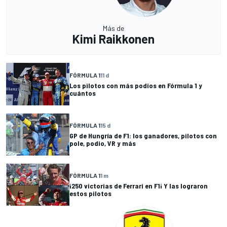
Más de
Kimi Raikkonen
FÓRMULA 1
11 d
Los pilotos con más podios en Fórmula 1 y
cuántos
FÓRMULA 1
15 d
GP de Hungría de F1: los ganadores, pilotos con
pole, podio, VR y más
FÓRMULA 1
1 m
¡250 victorias de Ferrari en F1¡ Y las lograron
estos pilotos