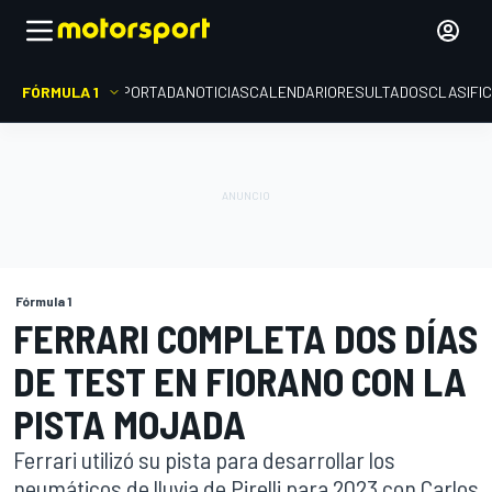
FÓRMULA 1
PORTADA
NOTICIAS
CALENDARIO
RESULTADOS
CLASIFI
Fórmula 1
FERRARI COMPLETA DOS DÍAS
DE TEST EN FIORANO CON LA
PISTA MOJADA
Ferrari utilizó su pista para desarrollar los
neumáticos de lluvia de Pirelli para 2023 con Carlos