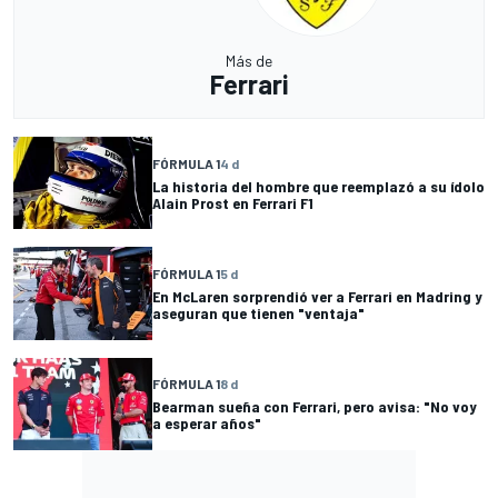
Más de
Ferrari
FÓRMULA 1
4 d
La historia del hombre que reemplazó a su ídolo
Alain Prost en Ferrari F1
FÓRMULA 1
5 d
En McLaren sorprendió ver a Ferrari en Madring y
aseguran que tienen "ventaja"
FÓRMULA 1
8 d
Bearman sueña con Ferrari, pero avisa: "No voy
a esperar años"