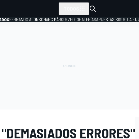
TODOS
ADOS
FERNANDO ALONSO
MARC MÁRQUEZ
FOTOGALERÍAS
APUESTAS
¡SIGUE LA F1,
P
O "DEMASIADOS ERRORES"