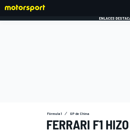
ENLACES DESTAC
FÓRMULA 1
MOTOG
Fórmula 1
GP de China
FERRARI F1 HIZ