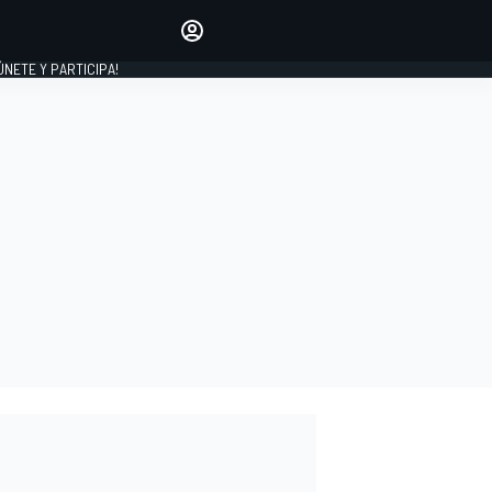
Haz que tu voz se escuche
comentando los artículos
 ÚNETE Y PARTICIPA!
INICIAR SESIÓN
EDICIÓN
ESPAÑA