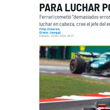
PARA LUCHAR PO
INDYCAR
WRC
Ferrari cometió "demasiados errore
luchar en cabeza, cree el jefe del 
Filip Cleeren
Erwin Jaeggi
Editado:
23 abr 2024, 18:01
WEC
FÓRMULA E