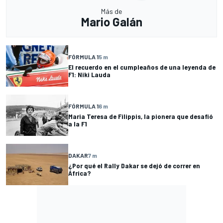
Más de
Mario Galán
FÓRMULA 1
5 m
El recuerdo en el cumpleaños de una leyenda de
F1: Niki Lauda
FÓRMULA 1
6 m
Maria Teresa de Filippis, la pionera que desafió
a la F1
DAKAR
7 m
¿Por qué el Rally Dakar se dejó de correr en
África?