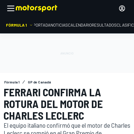
FÓRMULA 1
PORTADA
NOTICIAS
CALENDARIO
RESULTADOS
CLASIFI
Fórmula 1
GP de Canadá
FERRARI CONFIRMA LA
ROTURA DEL MOTOR DE
CHARLES LECLERC
El equipo italiano confirmó que el motor de Charles
Leclerc se rompió en el Gran Premio de