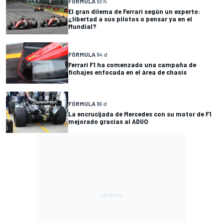
FÓRMULA 1
3 h
El gran dilema de Ferrari según un experto:
¿libertad a sus pilotos o pensar ya en el
Mundial?
FÓRMULA 1
4 d
Ferrari F1 ha comenzado una campaña de
fichajes enfocada en el área de chasis
FÓRMULA 1
6 d
La encrucijada de Mercedes con su motor de F1
mejorado gracias al ADUO