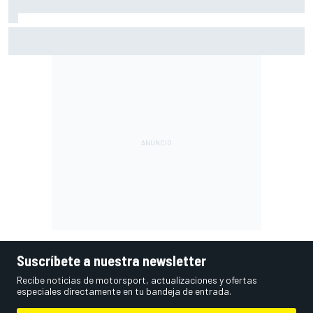
Vowles defiende el proyecto de Williams pese a sus pobres
resultados en 2026
Suscríbete a nuestra newsletter
Recibe noticias de motorsport, actualizaciones y ofertas
especiales directamente en tu bandeja de entrada.