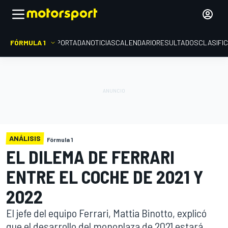
FÓRMULA 1
PORTADA
NOTICIAS
CALENDARIO
RESULTADOS
CLASIFI
ANÁLISIS
Fórmula 1
EL DILEMA DE FERRARI
ENTRE EL COCHE DE 2021 Y
2022
El jefe del equipo Ferrari, Mattia Binotto, explicó
que el desarrollo del monoplaza de 2021 estará