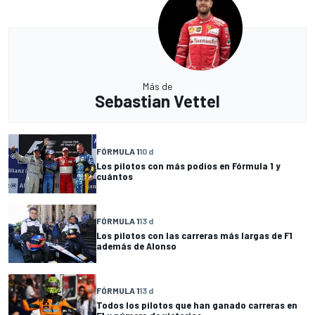
Más de
Sebastian Vettel
FÓRMULA 1
10 d
Los pilotos con más podios en Fórmula 1 y
cuántos
FÓRMULA 1
13 d
Los pilotos con las carreras más largas de F1
además de Alonso
FÓRMULA 1
13 d
Todos los pilotos que han ganado carreras en