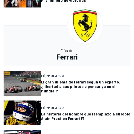
F1 y número de victorias
Más de
Ferrari
FÓRMULA 1
2 d
El gran dilema de Ferrari según un experto:
¿libertad a sus pilotos o pensar ya en el
Mundial?
FÓRMULA 1
4 d
La historia del hombre que reemplazó a su ídolo
Alain Prost en Ferrari F1