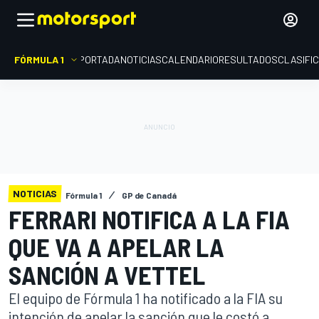
FÓRMULA 1
PORTADA
NOTICIAS
CALENDARIO
RESULTADOS
CLASIFI
NOTICIAS
Fórmula 1
GP de Canadá
FERRARI NOTIFICA A LA FIA
QUE VA A APELAR LA
SANCIÓN A VETTEL
El equipo de Fórmula 1 ha notificado a la FIA su
intención de apelar la sanción que le costó a