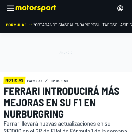
FÓRMULA 1
PORTADA
NOTICIAS
CALENDARIO
RESULTADOS
CLASIFI
NOTICIAS
Fórmula 1
GP de Eifel
FERRARI INTRODUCIRÁ MÁS
MEJORAS EN SU F1 EN
NURBURGRING
Ferrari llevará nuevas actualizaciones en su
SF1000 en el GP de Eifel de Fórmula 1 de la semana