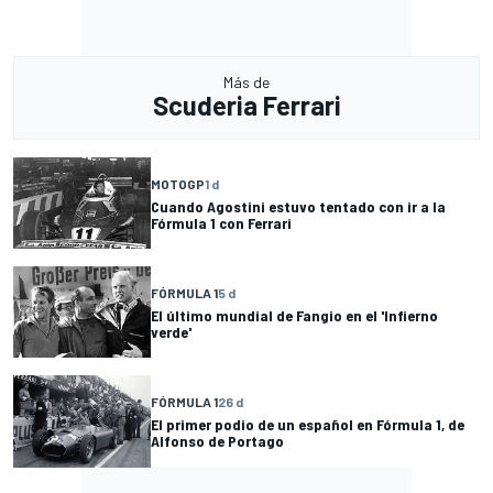
Más de
Scuderia Ferrari
MOTOGP
1 d
Cuando Agostini estuvo tentado con ir a la
Fórmula 1 con Ferrari
FÓRMULA 1
5 d
El último mundial de Fangio en el 'Infierno
verde'
FÓRMULA 1
26 d
El primer podio de un español en Fórmula 1, de
Alfonso de Portago