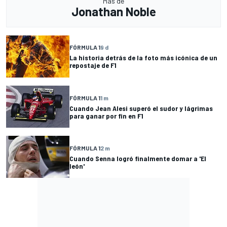
Más de
Jonathan Noble
FÓRMULA 1
9 d
La historia detrás de la foto más icónica de un
repostaje de F1
FÓRMULA 1
1 m
Cuando Jean Alesi superó el sudor y lágrimas
para ganar por fin en F1
FÓRMULA 1
2 m
Cuando Senna logró finalmente domar a 'El
león'