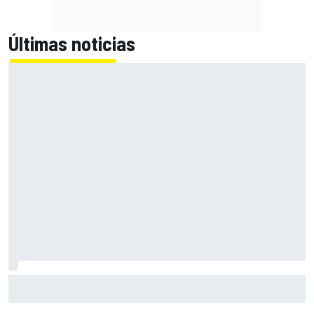
Últimas noticias
Newey responde a los rumores de Horner y avisa de más
cambios en Aston Martin