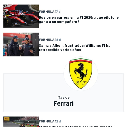
FÓRMULA 1
7 d
Duelos en carrera en la F1 2026: ¿qué piloto le
gana a su compañero?
FÓRMULA 1
8 d
Sainz y Albon, frustrados: Williams F1 ha
retrocedido varios años
Más de
Ferrari
FÓRMULA 1
2 d
El gran dilema de Ferrari según un experto: