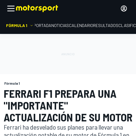
FÓRMULA 1
PORTADA
NOTICIAS
CALENDARIO
RESULTADOS
CLASIFI
Fórmula 1
FERRARI F1 PREPARA UNA
"IMPORTANTE"
ACTUALIZACIÓN DE SU MOTOR
Ferrari ha desvelado sus planes para llevar una
actualización notable de su motor de Fórmula 1 en