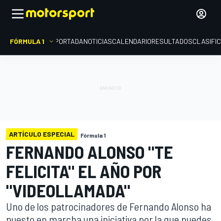
FÓRMULA 1
PORTADA
NOTICIAS
CALENDARIO
RESULTADOS
CLASIFI
ARTÍCULO ESPECIAL
Fórmula 1
FERNANDO ALONSO "TE
FELICITA" EL AÑO POR
"VIDEOLLAMADA"
Uno de los patrocinadores de Fernando Alonso ha
puesto en marcha una iniciativa por la que puedes