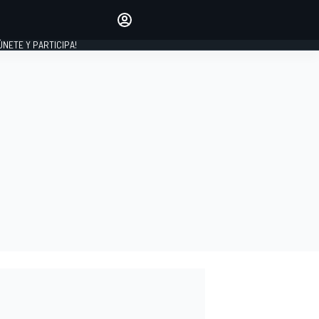
Haz que tu voz se escuche
comentando los artículos
 ÚNETE Y PARTICIPA!
INICIAR SESIÓN
EDICIÓN
ESPAÑA