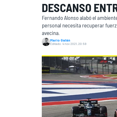
DESCANSO ENT
INDYCAR
WRC
Fernando Alonso alabó el ambiente 
personal necesita recuperar fuerza
avecina.
Mario Galán
Editado:
4 nov 2021, 20:59
WEC
FÓRMULA E