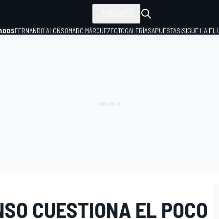
TODOS
ADOS
FERNANDO ALONSO
MARC MÁRQUEZ
FOTOGALERÍAS
APUESTAS
¡SIGUE LA F1,
P
SO CUESTIONA EL POCO