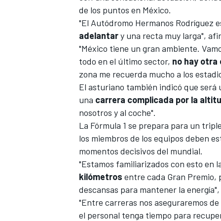
de los puntos en México.
"El Autódromo Hermanos Rodríguez es 
adelantar
y una recta muy larga", af
"México tiene un gran ambiente. Vamos
todo en el último sector,
no hay otra
zona me recuerda mucho a los estadio
El asturiano también indicó que será u
una
carrera complicada por la altitu
nosotros y al coche".
La
Fórmula 1
se prepara para un tripl
MÁS CATEGORÍAS
los miembros de los equipos deben es
momentos decisivos del mundial.
"Estamos familiarizados con esto en l
kilómetros
entre cada Gran Premio, p
descansas para mantener la energía",
"Entre carreras nos aseguraremos de 
el personal tenga tiempo para recup