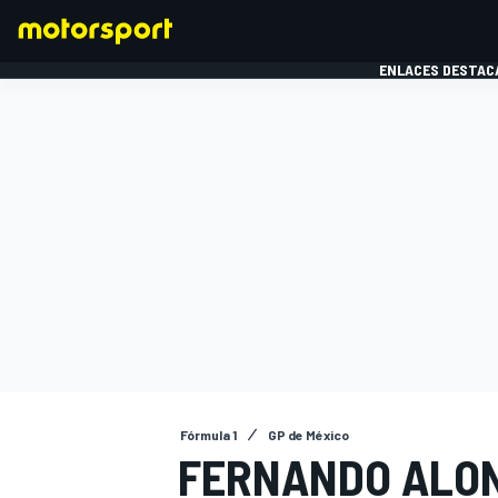
ENLACES DESTAC
FÓRMULA 1
MOTOG
Fórmula 1
GP de México
FERNANDO ALON