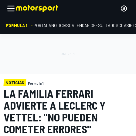
FÓRMULA 1
PORTADA
NOTICIAS
CALENDARIO
RESULTADOS
CLASIFI
NOTICIAS
Fórmula 1
LA FAMILIA FERRARI
ADVIERTE A LECLERC Y
VETTEL: "NO PUEDEN
COMETER ERRORES"