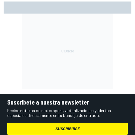
Alex Márquez: "Si estamos en medio de los que se jueguen
el título, a veces vamos a favorecer a uno y a putear a
otro"
Suscríbete a nuestra newsletter
Recibe noticias de motorsport, actualizaciones y ofertas
especiales directamente en tu bandeja de entrada.
SUSCRIBIRSE