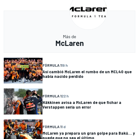
Más de
McLaren
FÓRMULA 1
19 h
Así cambió McLaren el rumbo de un MCL40 que
había nacido perdido
FÓRMULA 1
22 h
Häkkinen avisa a McLaren de que fichar a
Verstappen sería un error
FÓRMULA 1
1 d
McLaren ya prepara un gran golpe para Bakú... y
puede que no sea el último