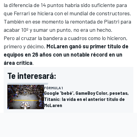
la diferencia de 14 puntos habría sido suficiente para
que
Ferrari
se hiciera con el mundial de constructores.
También en ese momento la remontada de Piastri para
acabar 10º y sumar un punto, no era un hecho.
Pero al cruzar la bandera a cuadros como lo hicieron,
primero y décimo,
McLaren ganó su primer título de
equipos en 26 años con un notable récord en un
área crítica
.
Te interesará:
FÓRMULA 1
Google 'bebé', GameBoy Color, pesetas,
Titanic: la vida en el anterior título de
McLaren