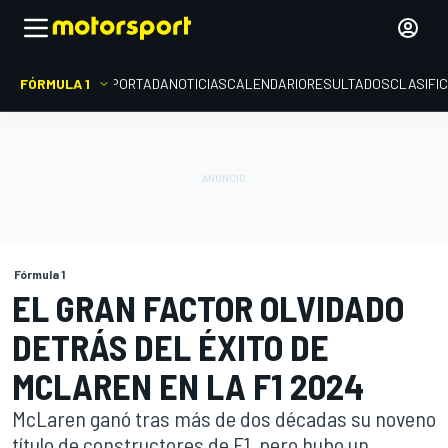
FÓRMULA 1
PORTADA
NOTICIAS
CALENDARIO
RESULTADOS
CLASIFI
Fórmula 1
EL GRAN FACTOR OLVIDADO
DETRÁS DEL ÉXITO DE
MCLAREN EN LA F1 2024
McLaren ganó tras más de dos décadas su noveno
título de constructores de F1, pero hubo un