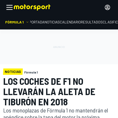
FÓRMULA 1
PORTADA
NOTICIAS
CALENDARIO
RESULTADOS
CLASIFI
NOTICIAS
Fórmula 1
LOS COCHES DE F1 NO
LLEVARÁN LA ALETA DE
TIBURÓN EN 2018
Los monoplazas de Fórmula 1 no mantendrán el
apéndice sobre la tapa del motor la próxima