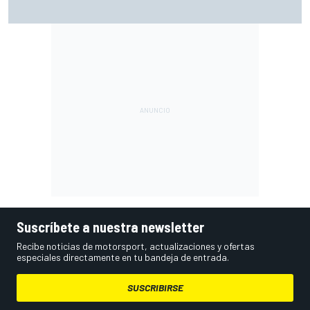
Márquez: "En la tercera vuelta he intentado un arreón y he
visto que ya no tenía neumático"
Suscríbete a nuestra newsletter
Recibe noticias de motorsport, actualizaciones y ofertas
especiales directamente en tu bandeja de entrada.
SUSCRIBIRSE