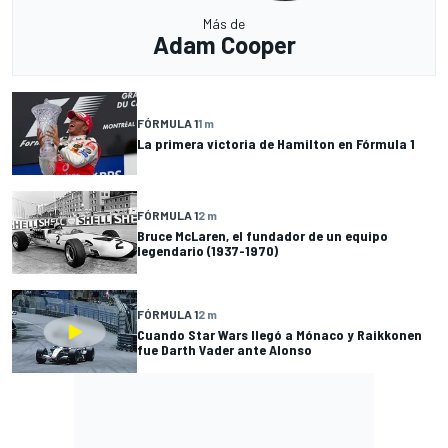
Más de
Adam Cooper
FÓRMULA 1
1 m
La primera victoria de Hamilton en Fórmula 1
FÓRMULA 1
2 m
Bruce McLaren, el fundador de un equipo
legendario (1937-1970)
FÓRMULA 1
2 m
Cuando Star Wars llegó a Mónaco y Raikkonen
fue Darth Vader ante Alonso