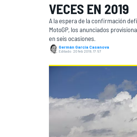
VECES EN 2019
INDYCAR
WRC
A la espera de la confirmación defi
MotoGP, los anunciados provisio
en seis ocasiones.
Germán Garcia Casanova
Editado:
20 feb 2019, 17:57
WEC
FÓRMULA E