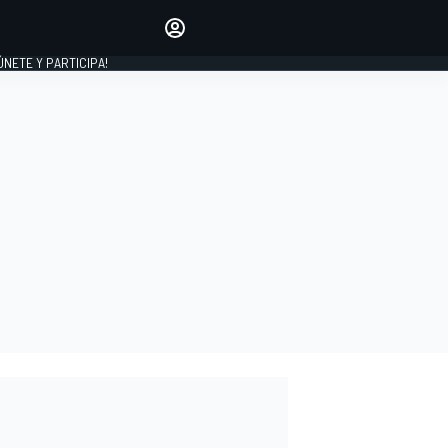
Haz que tu voz se escuche
comentando los artículos
 ÚNETE Y PARTICIPA!
INICIAR SESIÓN
EDICIÓN
ESPAÑA