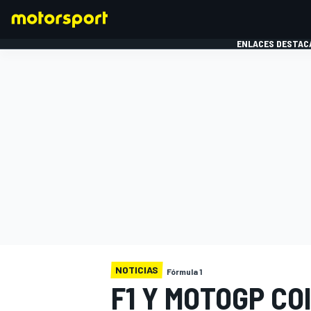
ENLACES DESTAC
FÓRMULA 1
MOTOG
NOTICIAS
Fórmula 1
F1 Y MOTOGP CO