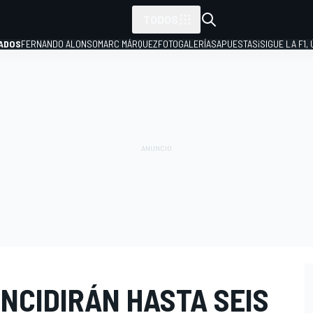
TODOS
ADOS
FERNANDO ALONSO
MARC MÁRQUEZ
FOTOGALERÍAS
APUESTAS
¡SIGUE LA F1,
P
INCIDIRÁN HASTA SEIS