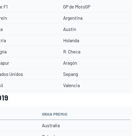
e F1
GP de MotoGP
rein
Argentina
na
Austin
ria
Holanda
gría
R. Checa
gapur
Aragón
ados Unidos
Sepang
il
Valencia
019
GRAN PREMIO
Australia