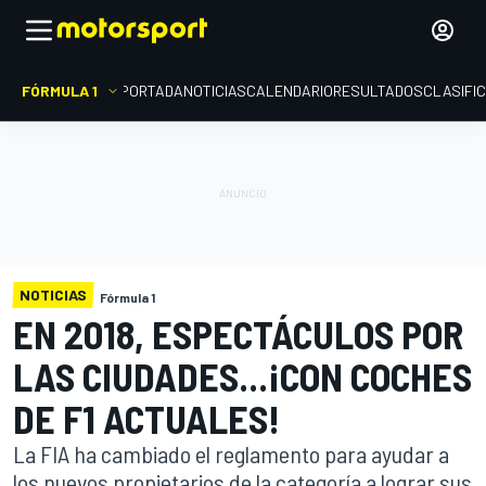
FÓRMULA 1
PORTADA
NOTICIAS
CALENDARIO
RESULTADOS
CLASIFI
NOTICIAS
Fórmula 1
EN 2018, ESPECTÁCULOS POR
LAS CIUDADES...¡CON COCHES
DE F1 ACTUALES!
La FIA ha cambiado el reglamento para ayudar a
los nuevos propietarios de la categoría a lograr sus