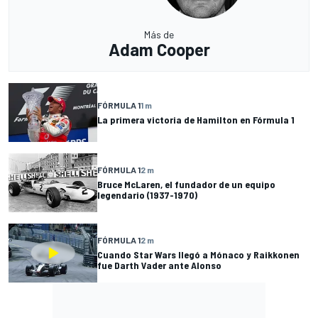
Más de
Adam Cooper
FÓRMULA 1
1 m
La primera victoria de Hamilton en Fórmula 1
FÓRMULA 1
2 m
Bruce McLaren, el fundador de un equipo
legendario (1937-1970)
FÓRMULA 1
2 m
Cuando Star Wars llegó a Mónaco y Raikkonen
fue Darth Vader ante Alonso