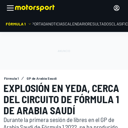
FÓRMULA 1
PORTADA
NOTICIAS
CALENDARIO
RESULTADOS
CLASIFI
Fórmula 1
GP de Arabia Saudí
EXPLOSIÓN EN YEDA, CERCA
DEL CIRCUITO DE FÓRMULA 1
DE ARABIA SAUDÍ
Durante la primera sesión de libres en el GP de
Arabia Saudí de Fórmula 1 2022, se ha producido