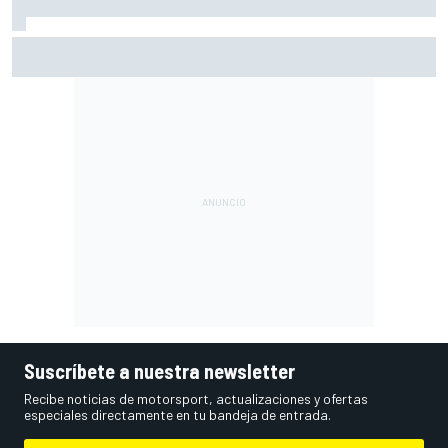
Ogura: "No estaba seguro de poder acabar la carrera por la
degradación"
Suscríbete a nuestra newsletter
Recibe noticias de motorsport, actualizaciones y ofertas
especiales directamente en tu bandeja de entrada.