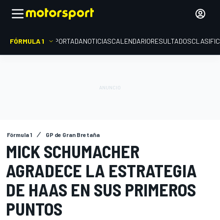
FÓRMULA 1
PORTADA
NOTICIAS
CALENDARIO
RESULTADOS
CLASIFI
Fórmula 1
GP de Gran Bretaña
MICK SCHUMACHER
AGRADECE LA ESTRATEGIA
DE HAAS EN SUS PRIMEROS
PUNTOS