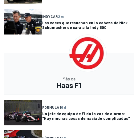
INDYCAR
2 m
Las voces que resuenan en la cabeza de Mick
Schumacher de cara a la Indy 500
Más de
Haas F1
FÓRMULA 1
6 d
Un jefe de equipo de F1 da la voz de alarma:
"Hay muchas cosas demasiado complicadas"
FÓRMULA 1
7 d