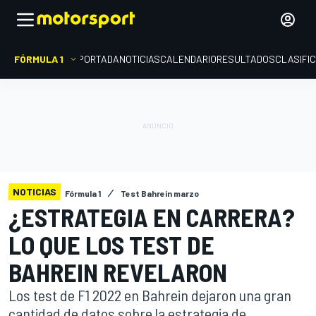
FÓRMULA 1
PORTADA
NOTICIAS
CALENDARIO
RESULTADOS
CLASIFI
NOTICIAS
Fórmula 1
Test Bahrein marzo
¿ESTRATEGIA EN CARRERA?
LO QUE LOS TEST DE
BAHREIN REVELARON
Los test de F1 2022 en Bahrein dejaron una gran
cantidad de datos sobre la estrategia de