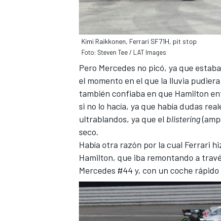
Kimi Raikkonen, Ferrari SF71H, pit stop
Foto: Steven Tee / LAT Images
Pero Mercedes no picó, ya que estaba
el momento en el que la lluvia pudier
también confiaba en que Hamilton entr
si no lo hacía, ya que había dudas rea
ultrablandos, ya que el
blistering
(ampo
seco.
Había otra razón por la cual Ferrari h
Hamilton, que iba remontando a través d
Mercedes #44 y, con un coche rápido 