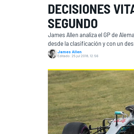
DECISIONES VIT
INDYCAR
WRC
SEGUNDO
James Allen analiza el GP de Alema
desde la clasificación y con un des
James Allen
Editado:
25 jul 2018, 12:56
WEC
FÓRMULA E