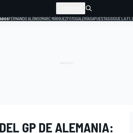
TODOS
ADOS
FERNANDO ALONSO
MARC MÁRQUEZ
FOTOGALERÍAS
APUESTAS
¡SIGUE LA F1,
P
DEL GP DE ALEMANIA: