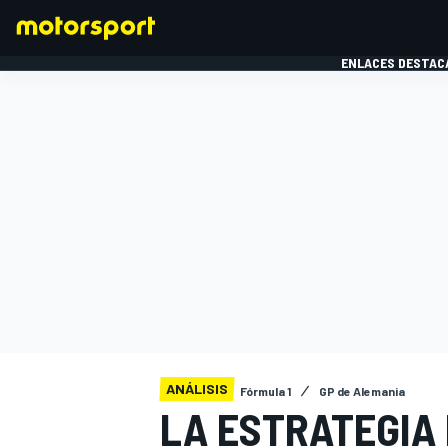
ENLACES DESTAC
FÓRMULA 1
MOTOG
ANÁLISIS
Fórmula 1
GP de Alemania
LA ESTRATEGIA 