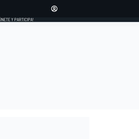
Haz que tu voz se escuche
comentando los artículos
 ÚNETE Y PARTICIPA!
INICIAR SESIÓN
EDICIÓN
ESPAÑA