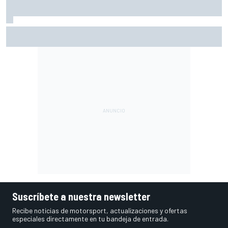
Así vivimos la Práctica de MotoGP en Silverstone (Gran
Bretaña), con Live Timing
Suscríbete a nuestra newsletter
Recibe noticias de motorsport, actualizaciones y ofertas
especiales directamente en tu bandeja de entrada.