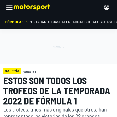
FÓRMULA 1
PORTADA
NOTICIAS
CALENDARIO
RESULTADOS
CLASIFI
GALERÍA
Fórmula 1
ESTOS SON TODOS LOS
TROFEOS DE LA TEMPORADA
2022 DE FÓRMULA 1
Los trofeos, unos más originales que otros, han
representado las victorias de los 22 grandes