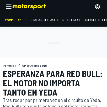
FÓRMULA 1
PORTADA
NOTICIAS
CALENDARIO
RESULTADOS
CLASIFI
Fórmula 1
GP de Arabia Saudí
ESPERANZA PARA RED BULL:
EL MOTOR NO IMPORTA
TANTO EN YEDA
Tras rodar por primera vez en el circuito de Yeda,
Red Bull cree que la potencia del motor importa