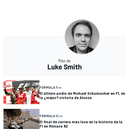
Más de
Luke Smith
FÓRMULA 1
1 m
El último podio de Michael Schumacher en F1, en
la ¿mejor? victoria de Alonso
FÓRMULA 1
2 m
El final de carrera más loco en la historia de la
F1 en Mónaco 82