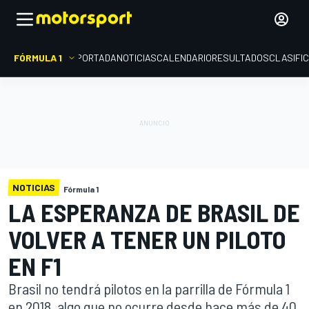
FÓRMULA 1
PORTADA
NOTICIAS
CALENDARIO
RESULTADOS
CLASIFI
NOTICIAS
Fórmula 1
LA ESPERANZA DE BRASIL DE
VOLVER A TENER UN PILOTO
EN F1
Brasil no tendrá pilotos en la parrilla de Fórmula 1
en 2018, algo que no ocurre desde hace más de 40