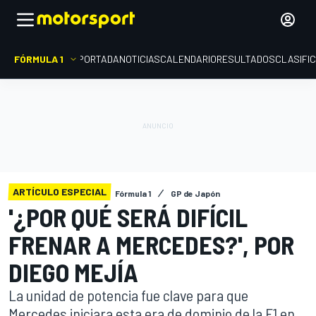
FÓRMULA 1
PORTADA
NOTICIAS
CALENDARIO
RESULTADOS
CLASIFI
ARTÍCULO ESPECIAL
Fórmula 1
GP de Japón
'¿POR QUÉ SERÁ DIFÍCIL
FRENAR A MERCEDES?', POR
DIEGO MEJÍA
La unidad de potencia fue clave para que
Mercedes iniciara esta era de dominio de la F1 en