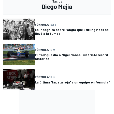
Más de
Diego Mejía
FÓRMULA 1
22 d
La incógnita sobre Fangio que Stirling Moss se
llevó a la tumba
FÓRMULA 1
2 m
El 'fail' que dio a Nigel Mansell un triste récord
histórico
FÓRMULA 1
2 m
La última 'tarjeta roja' a un equipo en Fórmula 1