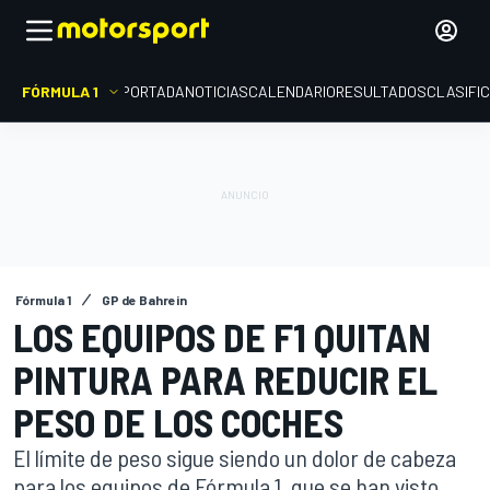
FÓRMULA 1
PORTADA
NOTICIAS
CALENDARIO
RESULTADOS
CLASIFI
Fórmula 1
GP de Bahrein
LOS EQUIPOS DE F1 QUITAN
PINTURA PARA REDUCIR EL
PESO DE LOS COCHES
El límite de peso sigue siendo un dolor de cabeza
para los equipos de Fórmula 1, que se han visto