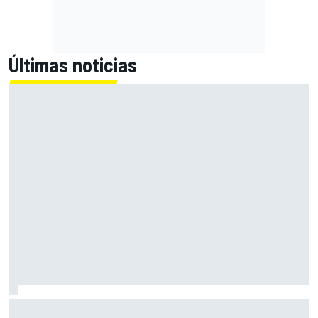
Últimas noticias
Bagnaia: "Este año no sé todo sobre mi moto, entro en
pista y simplemente piloto lo que tengo"