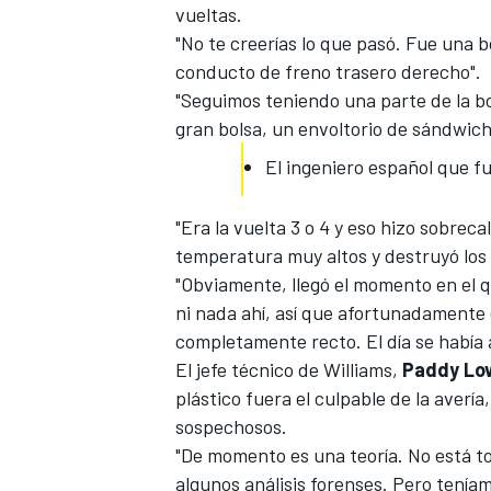
vueltas.
"No te creerías lo que pasó. Fue una b
conducto de freno trasero derecho".
"Seguimos teniendo una parte de la bol
gran bolsa, un envoltorio de sándwich
El ingeniero español que fu
"Era la vuelta 3 o 4 y eso hizo sobrec
temperatura muy altos y destruyó los 
"Obviamente, llegó el momento en el 
MÁS CATEGORÍAS
ni nada ahí, así que afortunadamente e
completamente recto. El día se había
El jefe técnico de Williams,
Paddy Lo
plástico fuera el culpable de la avería
sospechosos.
"De momento es una teoría. No está t
algunos análisis forenses. Pero tenía