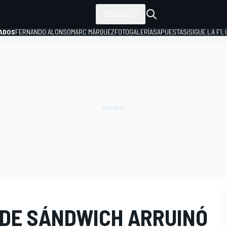
TODOS
ADOS
FERNANDO ALONSO
MARC MÁRQUEZ
FOTOGALERÍAS
APUESTAS
¡SIGUE LA F1,
P
 DE SÁNDWICH ARRUINÓ