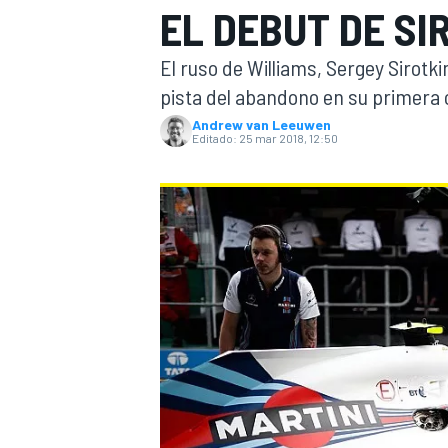
EL DEBUT DE SI
INDYCAR
WRC
El ruso de Williams, Sergey Sirotki
pista del abandono en su primera 
Andrew van Leeuwen
Editado:
25 mar 2018, 12:50
WEC
FÓRMULA E