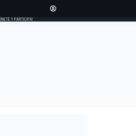
Haz que tu voz se escuche
comentando los artículos
 ÚNETE Y PARTICIPA!
INICIAR SESIÓN
EDICIÓN
ESPAÑA