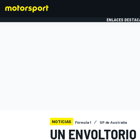
ENLACES DESTAC
FÓRMULA 1
MOTOG
NOTICIAS
Fórmula 1
GP de Australia
UN ENVOLTORIO