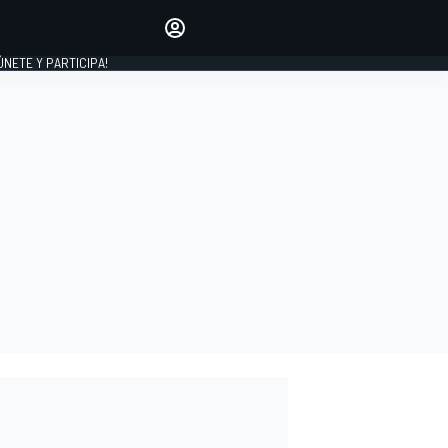
Haz que tu voz se escuche
comentando los artículos
 ÚNETE Y PARTICIPA!
INICIAR SESIÓN
EDICIÓN
ESPAÑA