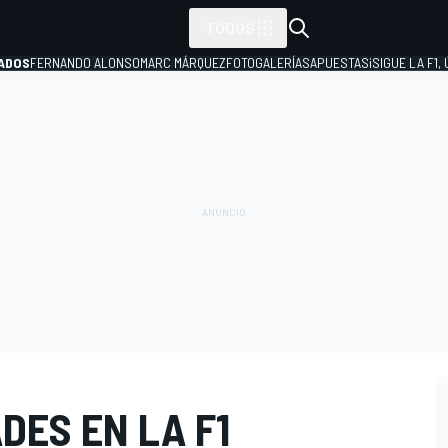
TODOS
ADOS
FERNANDO ALONSO
MARC MÁRQUEZ
FOTOGALERÍAS
APUESTAS
¡SIGUE LA F1,
P
DES EN LA F1