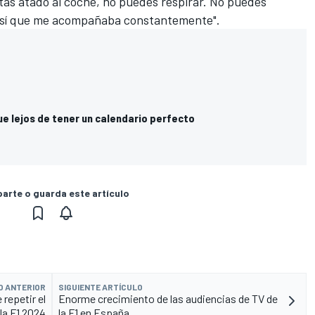
tás atado al coche, no puedes respirar. No puedes
. Así que me acompañaba constantemente".
gue lejos de tener un calendario perfecto
rte o guarda este artículo
O ANTERIOR
SIGUIENTE ARTÍCULO
repetir el
Enorme crecimiento de las audiencias de TV de
la F1 2024
la F1 en España