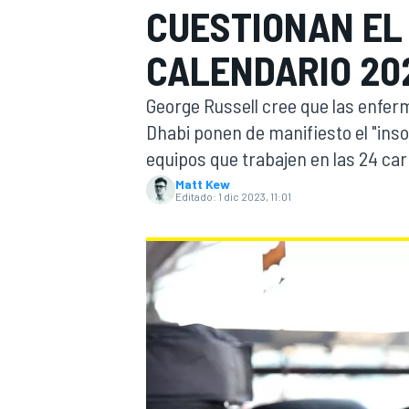
CUESTIONAN EL
INDYCAR
WRC
CALENDARIO 20
George Russell cree que las enfer
Dhabi ponen de manifiesto el "inso
equipos que trabajen en las 24 ca
Matt Kew
Editado:
1 dic 2023, 11:01
WEC
FÓRMULA E