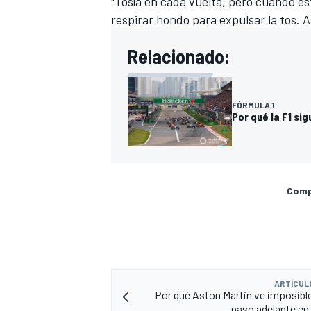
"Tosía en cada vuelta, pero cuando es
respirar hondo para expulsar la tos
Relacionado:
FÓRMULA 1
Por qué la F1 si
Compa
ARTÍCUL
Por qué Aston Martin ve imposible 
paso adelante en 