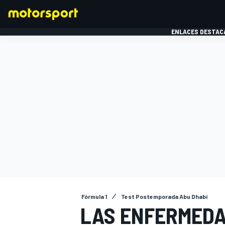
ENLACES DESTAC
FÓRMULA 1
MOTOG
Fórmula 1
Test Postemporada Abu Dhabi
LAS ENFERMEDA