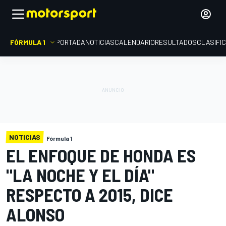
FÓRMULA 1
PORTADA
NOTICIAS
CALENDARIO
RESULTADOS
CLASIFI
NOTICIAS
Fórmula 1
EL ENFOQUE DE HONDA ES
"LA NOCHE Y EL DÍA"
RESPECTO A 2015, DICE
ALONSO