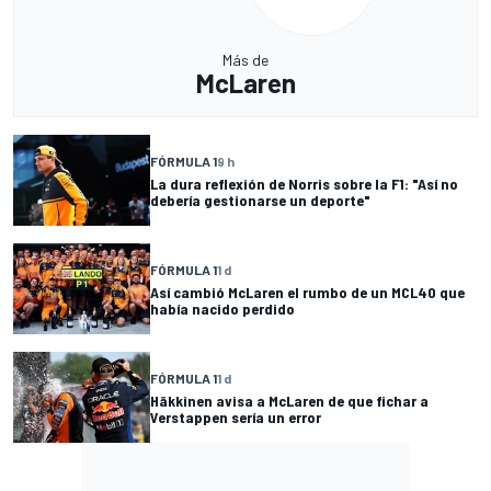
Más de
McLaren
FÓRMULA 1
9 h
La dura reflexión de Norris sobre la F1: "Así no
debería gestionarse un deporte"
FÓRMULA 1
1 d
Así cambió McLaren el rumbo de un MCL40 que
había nacido perdido
FÓRMULA 1
1 d
Häkkinen avisa a McLaren de que fichar a
Verstappen sería un error