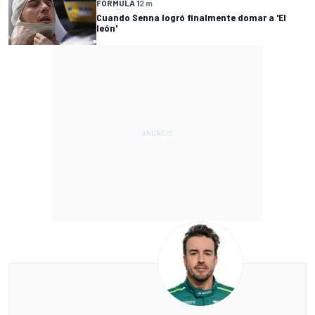
FÓRMULA 1
2 m
Cuando Senna logró finalmente domar a 'El
león'