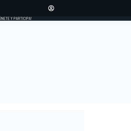
Haz que tu voz se escuche
comentando los artículos
 ÚNETE Y PARTICIPA!
INICIAR SESIÓN
EDICIÓN
ESPAÑA