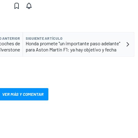
O ANTERIOR
SIGUIENTE ARTÍCULO
icoches de
Honda promete "un importante paso adelante"
ilverstone
para Aston Martin F1: ya hay objetivo y fecha
VER MÁS Y COMENTAR