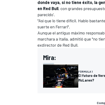
donde vaya, si no tiene éxito, la g
en Red Bull
, con grandes presupuesto
parecido'.
"Así que lo tiene difícil. Hablo bastan
suerte en Ferrari".
Aunque el antiguo máximo responsable
marchara a Italia, admitió que "no tien
exdirector de Red Bull.
Mira:
FÓRMULA 1
El futuro de Ver
McLaren?
Compa