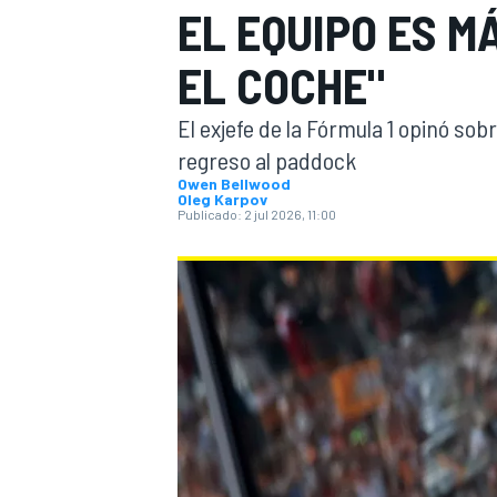
EL EQUIPO ES 
INDYCAR
WRC
EL COCHE"
El exjefe de la Fórmula 1 opinó sob
regreso al paddock
Owen Bellwood
Oleg Karpov
Publicado:
2 jul 2026, 11:00
WEC
FÓRMULA E