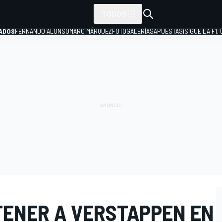
TODOS
ADOS
FERNANDO ALONSO
MARC MÁRQUEZ
FOTOGALERÍAS
APUESTAS
¡SIGUE LA F1,
P
TENER A VERSTAPPEN EN