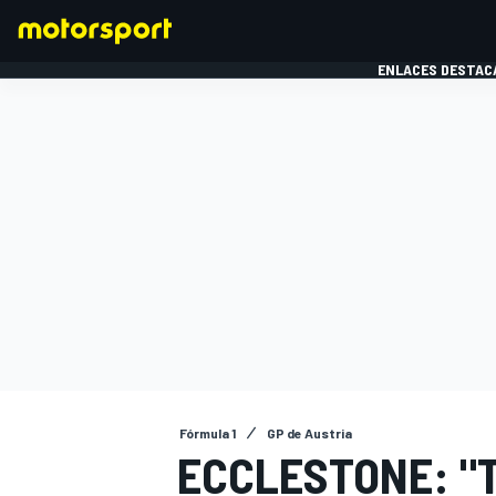
ENLACES DESTAC
FÓRMULA 1
MOTOG
Fórmula 1
GP de Austria
ECCLESTONE: "