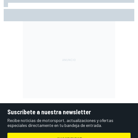
Márquez: "El año pasado marcaba la diferencia en puntos
en los que ahora voy algo peor"
Suscríbete a nuestra newsletter
Recibe noticias de motorsport, actualizaciones y ofertas
especiales directamente en tu bandeja de entrada.