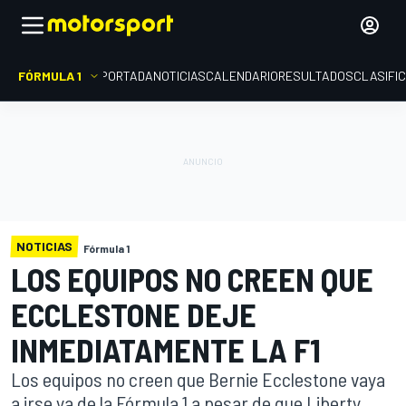
FÓRMULA 1
PORTADA
NOTICIAS
CALENDARIO
RESULTADOS
CLASIFI
NOTICIAS
Fórmula 1
LOS EQUIPOS NO CREEN QUE
ECCLESTONE DEJE
INMEDIATAMENTE LA F1
Los equipos no creen que Bernie Ecclestone vaya
a irse ya de la Fórmula 1 a pesar de que Liberty