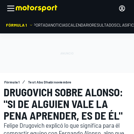
FÓRMULA 1
PORTADA
NOTICIAS
CALENDARIO
RESULTADOS
CLASIFI
Fórmula 1
Test Abu Dhabi noviembre
DRUGOVICH SOBRE ALONSO:
"SI DE ALGUIEN VALE LA
PENA APRENDER, ES DE ÉL"
Felipe Drugovich explicó lo que significa para él
compartir equipo con Fernando Alonso, algo que